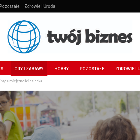
Pozostałe
Zdrowie I Uroda
ES
GRY I ZABAWY
HOBBY
POZOSTAŁE
ZDROWIE I 
nąć umiejętności dziecka