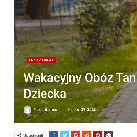
GRY I ZABAWY
Wakacyjny Obóz Tan
Dziecka
Na
kwi 29, 2022
Przez
Biznes
Udostępnij