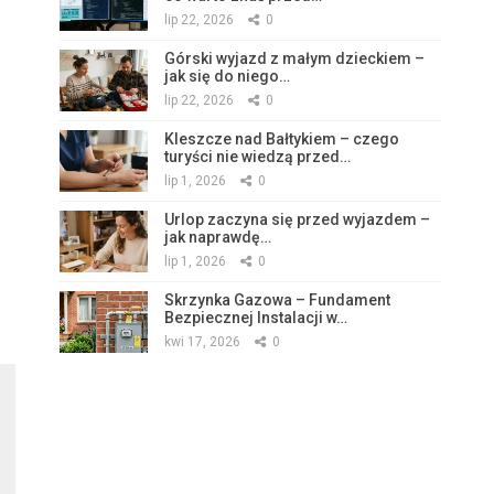
lip 22, 2026
0
Górski wyjazd z małym dzieckiem –
jak się do niego…
lip 22, 2026
0
Kleszcze nad Bałtykiem – czego
turyści nie wiedzą przed…
lip 1, 2026
0
Urlop zaczyna się przed wyjazdem –
jak naprawdę…
lip 1, 2026
0
Skrzynka Gazowa – Fundament
Bezpiecznej Instalacji w…
kwi 17, 2026
0