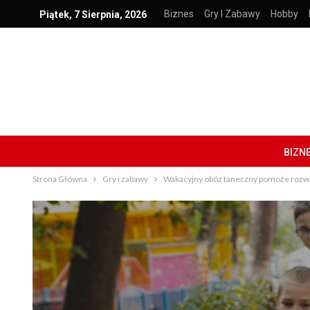
Biznes
Gry I Zabawy
Hobby
Piątek, 7 Sierpnia, 2026
BIZN
Strona Główna
Gry i zabawy
Wakacyjny obóz taneczny pomoże rozwi