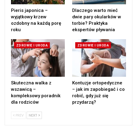
Pieris japonica –
Dlaczego warto mieć
wyjątkowy krzew
dwie pary okularków w
ozdobny na każdą porę
torbie? Praktyka
roku
ekspertów pływania
ZDROWIE I URODA
ZDROWIE I URODA
Skuteczna walka z
Kontuzje ortopedyczne
wszawicą –
– jak im zapobiegać i co
kompleksowy poradnik
robić, gdy już się
dla rodziców
przydarzą?
PREV
NEXT