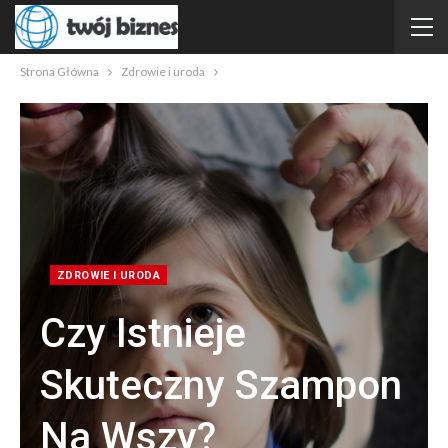
Strona Główna
Zdrowie i uroda
ZDROWIE I URODA
Czy Istnieje
Skuteczny Szampon
Na Wszy?