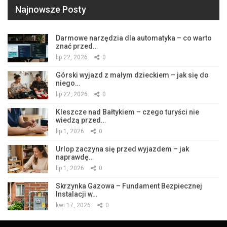
Najnowsze Posty
Darmowe narzędzia dla automatyka – co warto
znać przed…
lip 22, 2026
0
Górski wyjazd z małym dzieckiem – jak się do
niego…
lip 22, 2026
0
Kleszcze nad Bałtykiem – czego turyści nie
wiedzą przed…
lip 1, 2026
0
Urlop zaczyna się przed wyjazdem – jak
naprawdę…
lip 1, 2026
0
Skrzynka Gazowa – Fundament Bezpiecznej
Instalacji w…
kwi 17, 2026
0