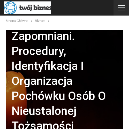
Pogrzeby Osób NN
– Nieznani, Ale Nie
Strona Główna
Biznes
Zapomniani.
Procedury,
Identyfikacja I
Organizacja
Pochówku Osób O
Nieustalonej
Tożsamości