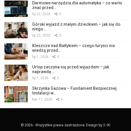
Darmowe narzędzia dla automatyka – co warto
znać przed…
lip 22, 2026
0
Górski wyjazd z małym dzieckiem – jak się do
niego…
lip 22, 2026
0
Kleszcze nad Bałtykiem – czego turyści nie
wiedzą przed…
lip 1, 2026
0
Urlop zaczyna się przed wyjazdem – jak
naprawdę…
lip 1, 2026
0
Skrzynka Gazowa – Fundament Bezpiecznej
Instalacji w…
kwi 17, 2026
0
© 2026 - Wszystkie prawa zastrzeżone. Design by
S 90