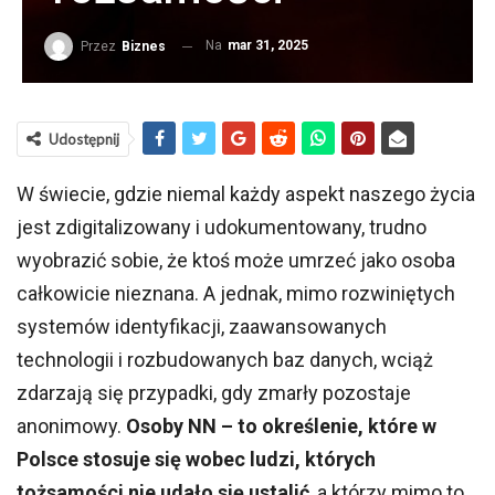
Na
mar 31, 2025
Przez
Biznes
Udostępnij
W świecie, gdzie niemal każdy aspekt naszego życia
jest zdigitalizowany i udokumentowany, trudno
wyobrazić sobie, że ktoś może umrzeć jako osoba
całkowicie nieznana. A jednak, mimo rozwiniętych
systemów identyfikacji, zaawansowanych
technologii i rozbudowanych baz danych, wciąż
zdarzają się przypadki, gdy zmarły pozostaje
anonimowy.
Osoby NN – to określenie, które w
Polsce stosuje się wobec ludzi, których
tożsamości nie udało się ustalić
, a którzy mimo to